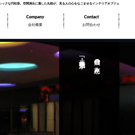
シックな円柱形。空間演出に適した丸味が、見る人の心をなごませるインテリアオブジェ
Company
Contact
会社概要
お問合わせ
「光・水・空気」が
自然の恵み