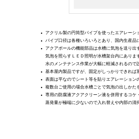
アクリル製の円筒型パイプを使ったエアレーシ
パイプ口径は各種いろいろとあり、国内生産品
アクアポールの機能部品は水槽に気泡を送り出
気泡を照らすＬＥＤ照明が水槽架台内にありま
水のメンテナンス作業が大幅に軽減されるので
基本屋内製品ですが、固定がしっかりできれば
表面は平なのでシート等を貼りエアレーション
複数台ご使用の場合水槽ごとで気泡の出しかた
専用の防腐液アクアクリーン液を併用するコケ
蒸発量が極端に少ないので入れ替えや内部の清