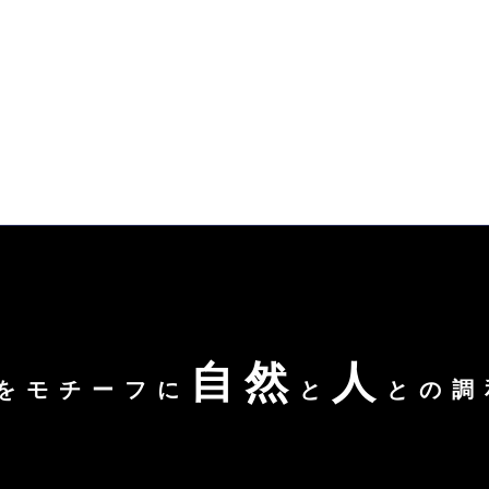
自然
人
をモチーフに
と
との調