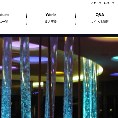
アクアポールは、ベー
ducts
Works
Q&A
品一覧
導入事例
よくある質問