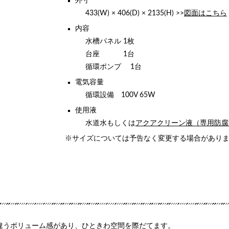
外寸
433(W) × 406(D) × 2135(H) >>
図面はこちら
内容
水槽パネル 1枚
台座 1台
循環ポンプ 1台
電気容量
循環設備 100V 65W
使用液
水道水もしくは
アクアクリーン液（専用防腐
※サイズについては予告なく変更する場合があり
違うボリューム感があり、ひときわ空間を際だてます。