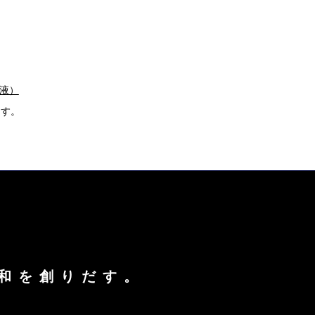
液）
ます。
和を創りだす。