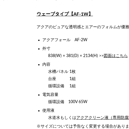
ウェーブタイプ【AF-1W】
アクアのピュアな透明感とエアーのフォルムが優
アクアフォール AF-2W
外寸
838(W) × 381(D) × 2134(H) >>
図面はこちら
内容
水槽パネル 1枚
台座 1組
循環設備 1組
電気容量
循環設備 100V 65W
使用液
水道水もしくは
アクアクリーン液（専用防腐
※サイズについては予告なく変更する場合があり