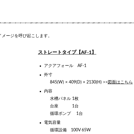
イメージを呼び起こします。
ストレートタイプ【AF-1】
アクアフォール AF-1
外寸
845(W) × 409(D) × 2130(H) >>
図面はこちら
内容
水槽パネル 1枚
台座 1台
循環ポンプ 1台
電気容量
循環設備 100V 65W