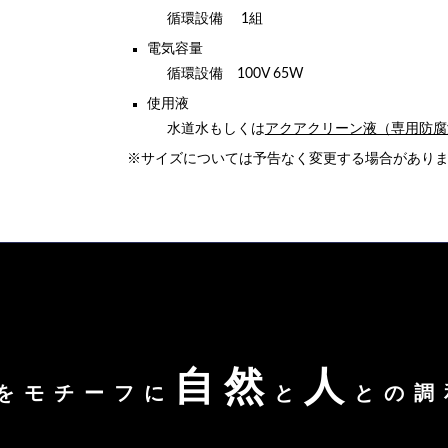
循環設備 1組
電気容量
循環設備 100V 65W
使用液
水道水もしくは
アクアクリーン液（専用防腐
※サイズについては予告なく変更する場合があり
自然
人
をモチーフに
と
との調